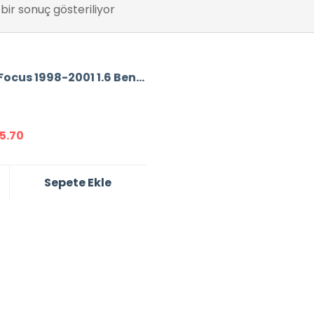
bir sonuç gösteriliyor
Ford Focus 1998-2001 1.6 Benzinli Baskı Balata
75.70
Sepete Ekle