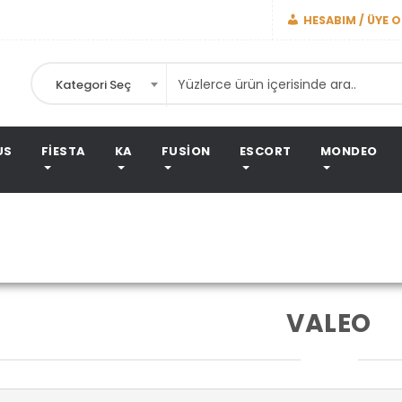
HESABIM / ÜYE O
Kategori Seç
US
FIESTA
KA
FUSION
ESCORT
MONDEO
MarkalarVALEO
Ana Sayfa
VALEO