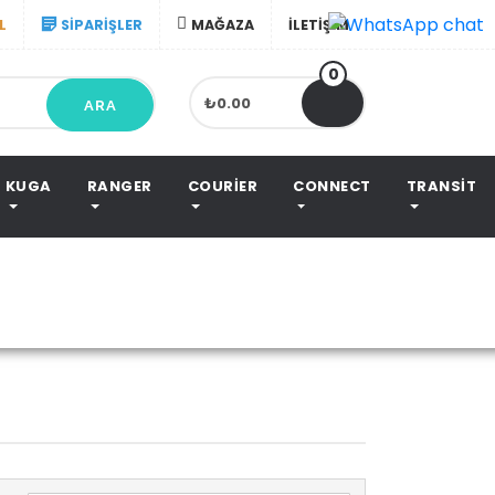
L
SIPARIŞLER
MAĞAZA
İLETIŞIM
0
₺0.00
ARA
KUGA
RANGER
COURIER
CONNECT
TRANSIT