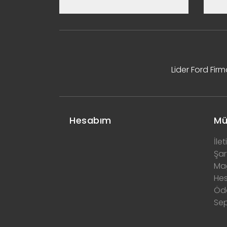
Lider Ford Fir
Hesabım
Mü
İlet
Şar
Ma
He
Öd
Se