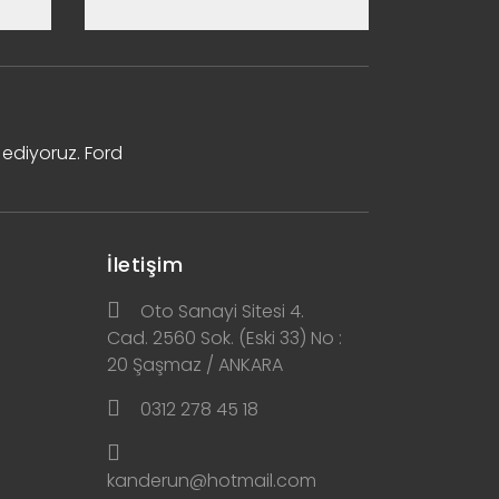
 ediyoruz. Ford
İletişim
Oto Sanayi Sitesi 4.
Cad. 2560 Sok. (Eski 33) No :
20 Şaşmaz / ANKARA
0312 278 45 18
kanderun@hotmail.com