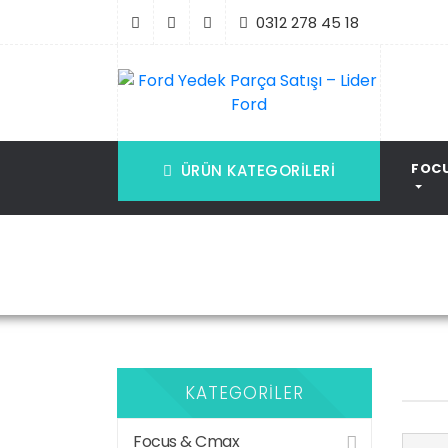
İçeriği
0312 278 45 18
Geç
Ford Yedek Parça Satışı – Lider Ford
Oto Yedek Parça Satışı
FOC
ÜRÜN KATEGORILERI
KATEGORILER
Focus & Cmax