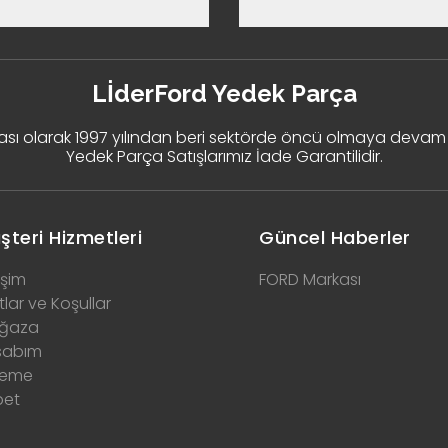
LİderFord Yedek Parça
ması olarak 1997 yılından beri sektörde öncü olmaya devam
Yedek Parça Satışlarımız İade Garantilidir.
şteri Hizmetleri
Güncel Haberler
işim
FORD Markası
tlar ve Koşullar
ğaza
sabım
eme
pet